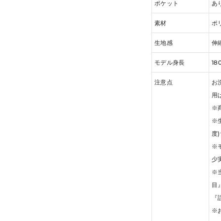
ポケット
あ
素材
ポ
生地感
伸
モデル身長
18
注意点
お
用
※
※
度
※
少
※
目
『
※