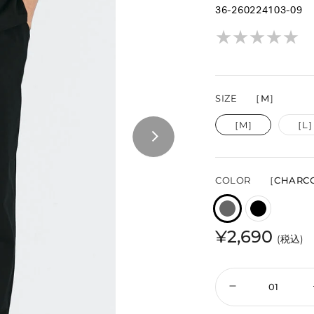
36-260224103-09
★
★
★
★
★
★
★
★
★
★
SIZE
［M］
［M］
［L
COLOR
［CHARC
¥2,690
(税込)