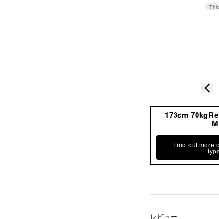
加
Thi
す
る
173cm 70kgR
M
Find out more 
typ
レビュー