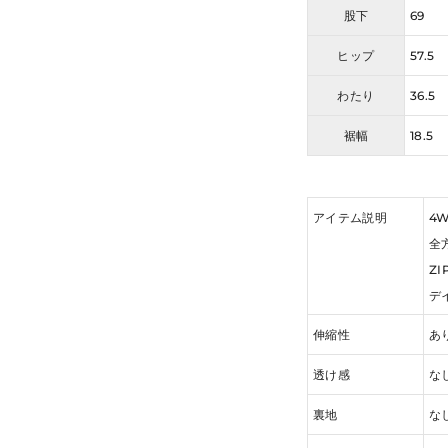
股下
69
ヒップ
57.5
わたり
36.5
裾幅
18.5
アイテム説明
4
全
Z
デ
伸縮性
あ
透け感
な
裏地
な