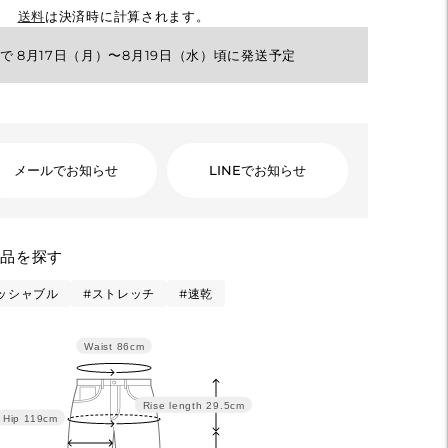
送料
は決済時に計算されます。
で 8月17日（月）〜8月19日（水）頃に発送予定
メールでお知らせ
LINEでお知らせ
商品を探す
ッシャブル
#ストレッチ
#速乾
Waist
86cm
Rise length
29.5cm
Hip
119cm