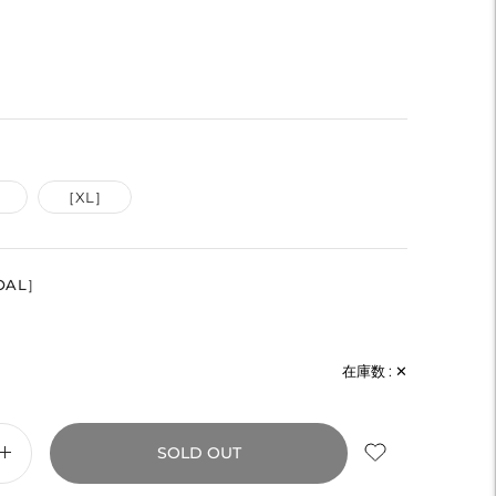
］
［XL］
OAL］
在庫数 :
✕
SOLD OUT