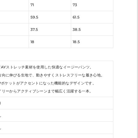
71
73
59.5
61.5
37.5
38.5
18
18.5
WAYストレッチ素材を使用した快適なイージーパンツ。
方向に伸びる生地で、動きやすくストレスフリーな履き心地。
IPポケットがアクセントになった機能的なデザインです。
イリーからアクティブシーンまで幅広く活躍する一本。
り
し
し