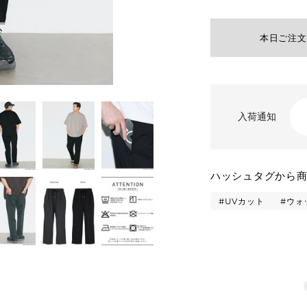
本日ご注文
入荷通知
カ
ハッシュタグから
ー
ト
#UVカット
#ウォ
に
商
品
を
追