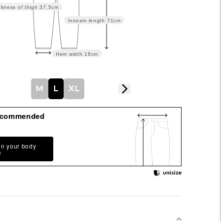
ckness of thigh
37.5cm
Inseam length
71cm
Hem width
18cm
M
L
XL
ecommended
on your body
e