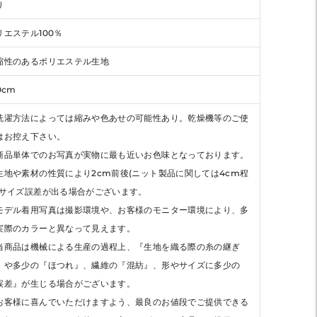
り
リエステル100％
縮性のあるポリエステル生地
0cm
洗濯方法によっては縮みや色あせの可能性あり。乾燥機等のご使
はお控え下さい。
商品単体でのお写真が実物に最も近いお色味となっております。
生地や素材の性質により2cm前後(ニット製品に関しては4cm程
)サイズ誤差が出る場合がございます。
モデル着用写真は撮影環境や、お客様のモニター環境により、多
実際のカラーと異なって見えます。
当商品は機械による生産の過程上、『生地を織る際の糸の継ぎ
』や多少の『ほつれ』、繊維の『混紡』、形やサイズに多少の
誤差』が生じる場合がございます。
お客様に喜んでいただけますよう、最良のお値段でご提供できる