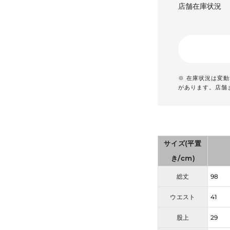
店舗在庫状況
※ 在庫状況は変
があります。店舗
サイズ(平置
き/cm)
総丈
98
ウエスト
41
股上
29