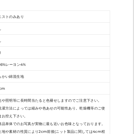
エストのみあり
し
し
り
96%レーヨン4%
らかい綿混生地
1cm
光や照明等に長時間当たると色褪せしますのでご注意下さい。
洗濯方法によっては縮みや色あせの可能性あり。乾燥機等のご使
はお控え下さい。
商品単体でのお写真が実物に最も近いお色味となっております。
生地や素材の性質により2cm前後(ニット製品に関しては4cm程