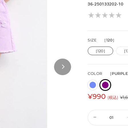
36-250133202-10
★
★
★
★
★
★
★
★
★
★
SIZE
［120］
［120］
［1
COLOR
［PURPL
¥990
¥1,
(税込)