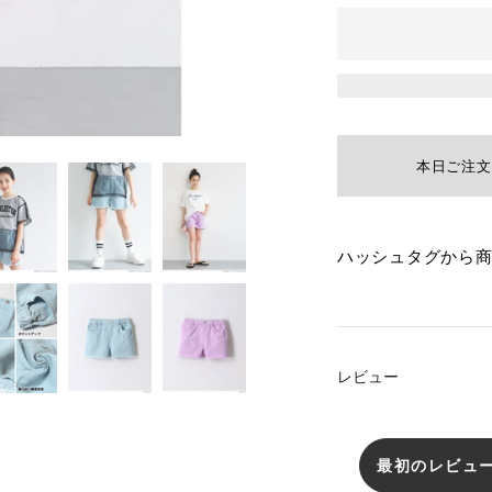
本日ご注文
カ
ハッシュタグから
ー
ト
に
レビュー
商
品
を
最初のレビュ
追