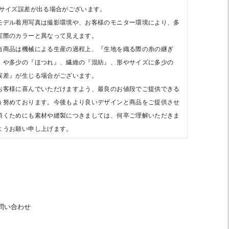
)サイズ誤差が出る場合がございます。
モデル着用写真は撮影環境や、お客様のモニター環境により、多
実際のカラーと異なって見えます。
当商品は機械による生産の過程上、『生地を織る際の糸の継ぎ
』や多少の『ほつれ』、繊維の『混紡』、形やサイズに多少の
誤差』が生じる場合がございます。
お客様に喜んでいただけますよう、最良のお値段でご提供できる
う努めております。今後もより良いデザインと商品をご提供させ
頂くためにも素材や縫製につきましては、何卒ご理解いただきま
ようお願い申し上げます。
問い合わせ