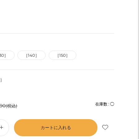
30］
［140］
［150］
E］
通
在庫数 :
◯
690
(税込)
常
価
カートに入れる
格