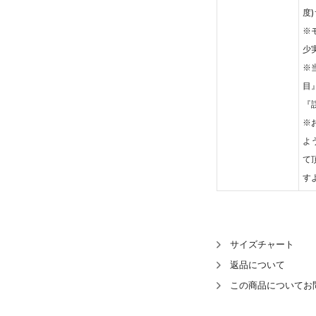
度
※
少
※
目
『
※
よ
て
す
サイズチャート
返品について
この商品についてお