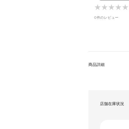
加
★
★
★
★
★
★
★
★
★
★
す
0件のレビュー
る
商品詳細
店舗在庫状況