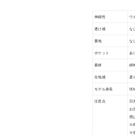
伸縮性
ウ
透け感
な
裏地
な
ポケット
あ
素材
綿
生地感
柔
モデル身長
13
注意点
日
お
用
※
※