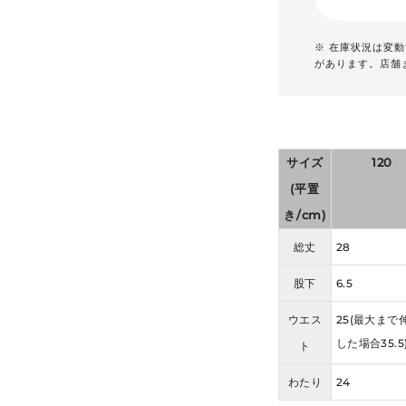
※ 在庫状況は変
があります。店舗
サイズ
120
(平置
き/cm)
総丈
28
股下
6.5
ウエス
25(最大まで
した場合35.5
ト
わたり
24