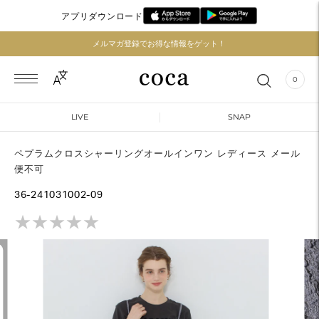
アプリダウンロード
メルマガ登録でお得な情報をゲット！
0
LIVE
SNAP
ペプラムクロスシャーリングオールインワン レディース メール
便不可
36-241031002-09
★
★
★
★
★
★
★
★
★
★