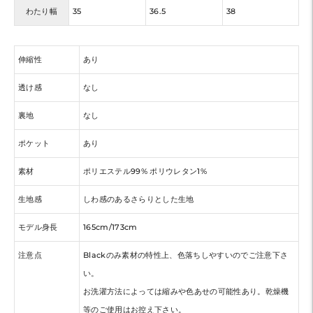
わたり幅
35
36.5
38
伸縮性
あり
透け感
なし
裏地
なし
ポケット
あり
素材
ポリエステル99% ポリウレタン1%
生地感
しわ感のあるさらりとした生地
モデル身長
165cm/173cm
注意点
Blackのみ素材の特性上、色落ちしやすいのでご注意下さ
い。
お洗濯方法によっては縮みや色あせの可能性あり。乾燥機
等のご使用はお控え下さい。