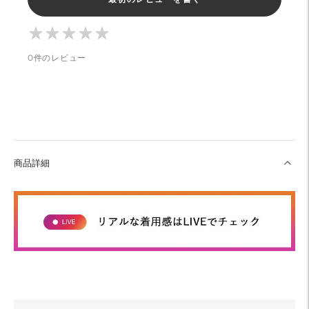
る
★
★
★
★
★
★
★
★
★
★
0件のレビュー
商品詳細