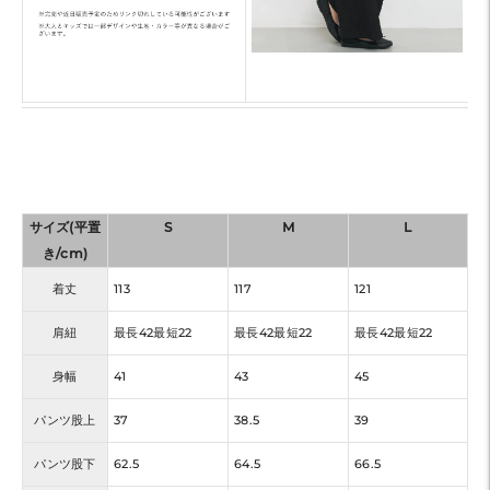
サイズ(平置
S
M
L
き/cm)
着丈
113
117
121
肩紐
最長42最短22
最長42最短22
最長42最短22
身幅
41
43
45
パンツ股上
37
38.5
39
パンツ股下
62.5
64.5
66.5