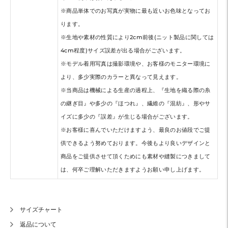
※商品単体でのお写真が実物に最も近いお色味となってお
ります。
※生地や素材の性質により2cm前後(ニット製品に関しては
4cm程度)サイズ誤差が出る場合がございます。
※モデル着用写真は撮影環境や、お客様のモニター環境に
より、多少実際のカラーと異なって見えます。
※当商品は機械による生産の過程上、『生地を織る際の糸
の継ぎ目』や多少の『ほつれ』、繊維の『混紡』、形やサ
イズに多少の『誤差』が生じる場合がございます。
※お客様に喜んでいただけますよう、最良のお値段でご提
供できるよう努めております。今後もより良いデザインと
商品をご提供させて頂くためにも素材や縫製につきまして
は、何卒ご理解いただきますようお願い申し上げます。
サイズチャート
返品について