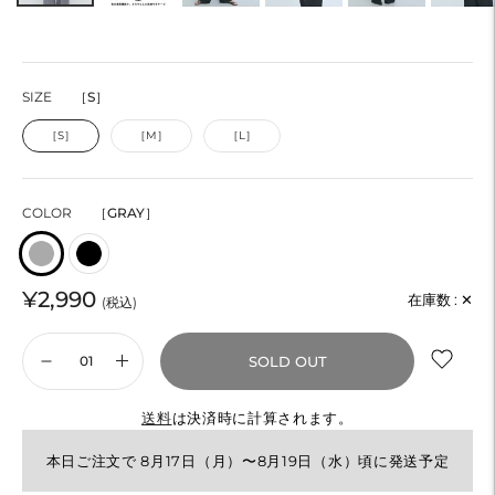
SIZE
［S］
［S］
［M］
［L］
COLOR
［GRAY］
¥2,990
在庫数 :
✕
(税込)
SOLD OUT
送料
は決済時に計算されます。
本日ご注文で 8月17日（月）〜8月19日（水）頃に発送予定