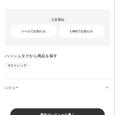
入荷通知
メールでお知らせ
LINEでお知らせ
カ
ハッシュタグから商品を探す
ー
ト
#ストレッチ
に
商
品
レビュー
を
追
加
す
最初のレビューを書く