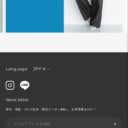
通
JPY ¥
Language
貨
News letter
新作・再販・SALE告知・限定クーポン
etc...
、お得情報をGET！