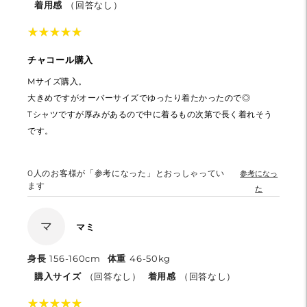
着用感
（回答なし）
★
★
★
★
★
★
★
★
★
★
チャコール購入
Mサイズ購入。
大きめですがオーバーサイズでゆったり着たかったので◎
Tシャツですが厚みがあるので中に着るもの次第で長く着れそう
です。
0
人のお客様が「参考になった」とおっしゃってい
参考になっ
ます
た
マ
マミ
身長
156-160cm
体重
46-50kg
購入サイズ
（回答なし）
着用感
（回答なし）
★
★
★
★
★
★
★
★
★
★