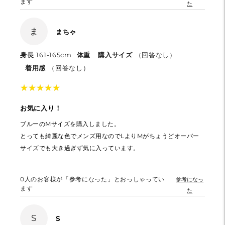
ます
た
ま
まちゃ
身長
161-165cm
体重
購入サイズ
（回答なし）
着用感
（回答なし）
★
★
★
★
★
★
★
★
★
★
お気に入り！
ブルーのMサイズを購入しました。
とっても綺麗な色でメンズ用なのでLよりMがちょうどオーバー
サイズでも大き過ぎず気に入っています。
0
人のお客様が「参考になった」とおっしゃってい
参考になっ
ます
た
S
S