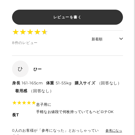
レビューを書く
★
★
★
★
★
★
★
★
★
★
8件のレビュー
ひ
ひー
身長
161-165cm
体重
51-55kg
購入サイズ
（回答なし）
着用感
（回答なし）
★
★
★
★
★
★
★
★
★
★
息子用に
手軽なお値段で何枚持っていてもヘビロテOK
長T
0
人のお客様が「参考になった」とおっしゃってい
参考になっ