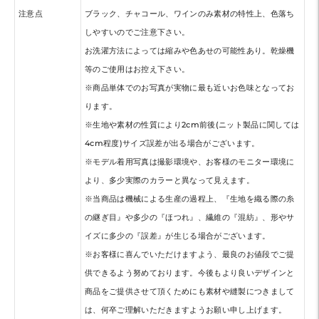
注意点
ブラック、チャコール、ワインのみ素材の特性上、色落ち
しやすいのでご注意下さい。
お洗濯方法によっては縮みや色あせの可能性あり。乾燥機
等のご使用はお控え下さい。
※商品単体でのお写真が実物に最も近いお色味となってお
ります。
※生地や素材の性質により2cm前後(ニット製品に関しては
4cm程度)サイズ誤差が出る場合がございます。
※モデル着用写真は撮影環境や、お客様のモニター環境に
より、多少実際のカラーと異なって見えます。
※当商品は機械による生産の過程上、『生地を織る際の糸
の継ぎ目』や多少の『ほつれ』、繊維の『混紡』、形やサ
イズに多少の『誤差』が生じる場合がございます。
※お客様に喜んでいただけますよう、最良のお値段でご提
供できるよう努めております。今後もより良いデザインと
商品をご提供させて頂くためにも素材や縫製につきまして
は、何卒ご理解いただきますようお願い申し上げます。