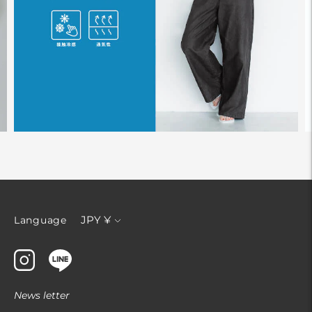
通
JPY ¥
Language
貨
News letter