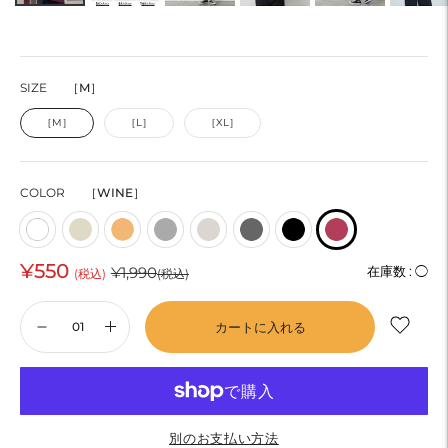
SIZE
［M］
［M］
［L］
［XL］
COLOR
［WINE］
¥550
通
¥1,990
在庫数 :
◯
(税込)
(税込)
常
カートに入れる
価
格
別のお支払い方法