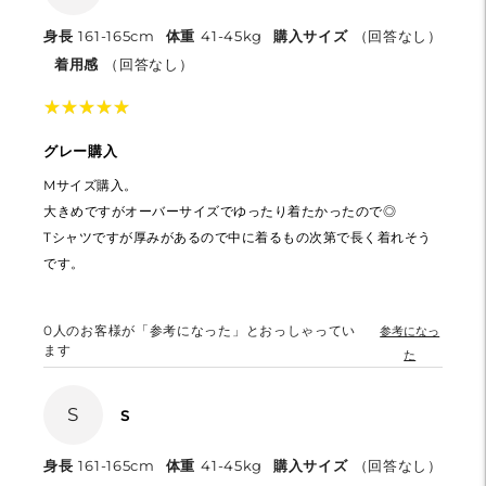
身長
161-165cm
体重
41-45kg
購入サイズ
（回答なし）
着用感
（回答なし）
★
★
★
★
★
★
★
★
★
★
グレー購入
Mサイズ購入。
大きめですがオーバーサイズでゆったり着たかったので◎
Tシャツですが厚みがあるので中に着るもの次第で長く着れそう
です。
0
人のお客様が「参考になった」とおっしゃってい
参考になっ
ます
た
S
S
身長
161-165cm
体重
41-45kg
購入サイズ
（回答なし）