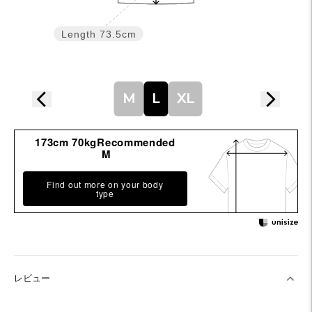
Length
73.5cm
M
L
XL
173cm 70kgRecommended
M
Find out more on your body
type
レビュー