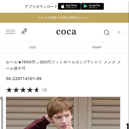
アプリダウンロード
メルマガ登録でお得な情報をゲット！
0
LIVE
SNAP
セール★1990円→550円フットボールロングTシャツ メンズ メ
ール便不可
36-220714101-09
★
★
★
★
★
★
★
★
★
★
(8)