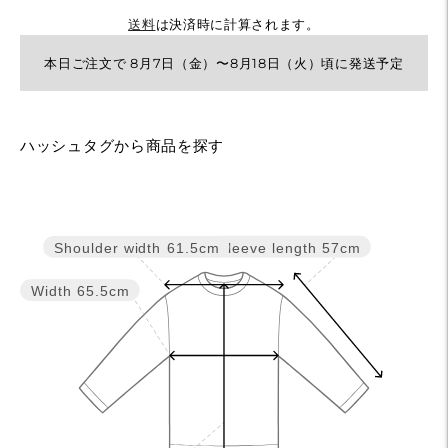
送料
は決済時に計算されます。
本日ご注文で 8月7日（金）〜8月18日（火）頃に発送予定
カ
ハッシュタグから商品を探す
ー
ト
に
Sleeve length
57cm
Shoulder width
61.5cm
商
品
Width
65.5cm
を
追
加
す
る