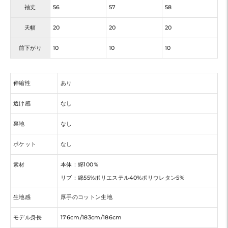
袖丈
56
57
58
天幅
20
20
20
前下がり
10
10
10
伸縮性
あり
透け感
なし
裏地
なし
ポケット
なし
素材
本体：綿100％
リブ：綿55%ポリエステル40%ポリウレタン5%
生地感
厚手のコットン生地
モデル身長
176cm/183cm/186cm