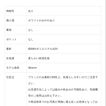
伸縮性
あり
透け感
ホワイトのみややあり
裏地
なし
ポケット
なし
素材
綿58%ポリエステル42%
生地感
柔らかい綿混生地
モデル身長
184cm
注意点
ブラックのみ素材の特性上、色落ちしやすいのでご注意下
さい。
お洗濯方法によっては縮みや色あせの可能性あり。乾燥機
等のご使用はお控え下さい。
※商品単体でのお写真が実物に最も近いお色味となってお