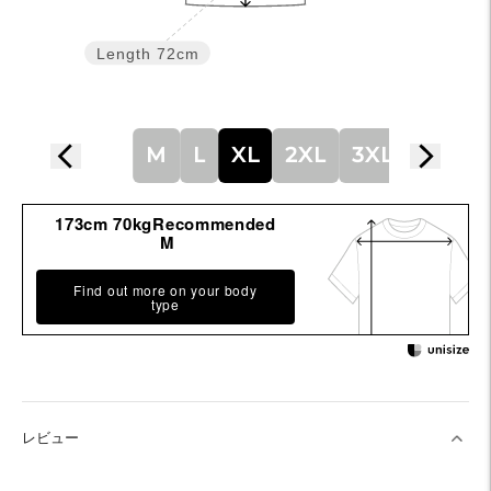
Length
72cm
M
L
XL
2XL
3XL
173cm 70kgRecommended
M
Find out more on your body
type
レビュー