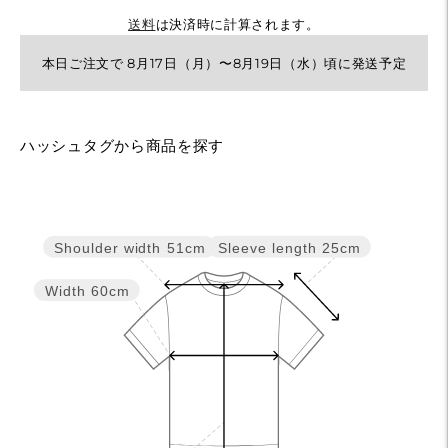
送料
は決済時に計算されます。
本日ご注文で 8月17日（月）〜8月19日（水）頃に発送予定
カ
ハッシュタグから商品を探す
ー
ト
に
Sleeve length
25cm
Shoulder width
51cm
商
品
Width
60cm
を
追
加
す
る