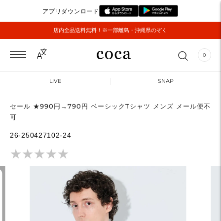
アプリダウンロード
店内全品送料無料！※一部離島・沖縄県のぞく
0
LIVE
SNAP
セール ★990円→790円 ベーシックTシャツ メンズ メール便不
可
26-250427102-24
★
★
★
★
★
★
★
★
★
★