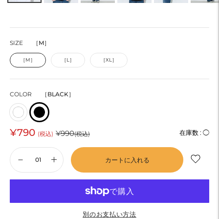
SIZE
［M］
［M］
［L］
［XL］
COLOR
［BLACK］
¥790
通
¥990
在庫数 :
◯
(税込)
(税込)
常
カートに入れる
価
格
別のお支払い方法