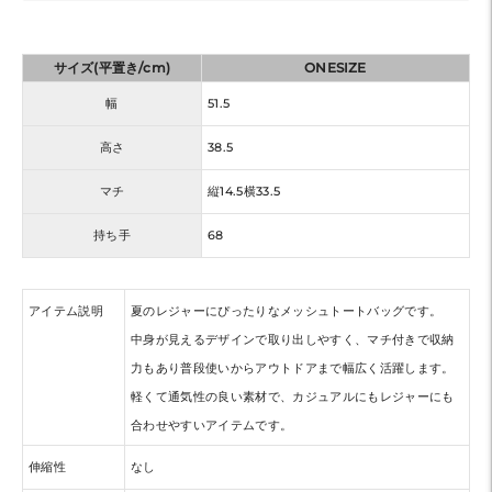
サイズ(平置き/cm)
ONESIZE
幅
51.5
高さ
38.5
マチ
縦14.5横33.5
持ち手
68
アイテム説明
夏のレジャーにぴったりなメッシュトートバッグです。
中身が見えるデザインで取り出しやすく、マチ付きで収納
力もあり普段使いからアウトドアまで幅広く活躍します。
軽くて通気性の良い素材で、カジュアルにもレジャーにも
合わせやすいアイテムです。
伸縮性
なし