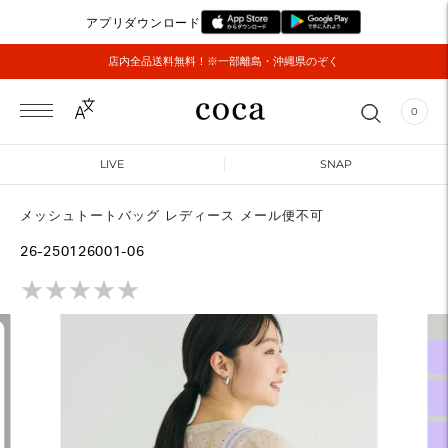
アプリダウンロード
店内全品送料無料！※一部離島・沖縄県のぞく
0
LIVE
SNAP
メッシュトートバッグ レディース メール便不可
26-250126001-06
★
★
★
★
★
★
★
★
★
★