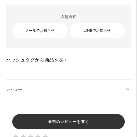
入荷通知
メールでお知らせ
LINEでお知らせ
カ
ハッシュタグから商品を探す
ー
ト
に
商
レビュー
品
を
追
加
最初のレビューを書く
す
★
★
★
★
★
★
★
★
★
★