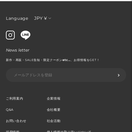
通
JPY ¥
Language
貨
News letter
新作・再販・SALE告知・限定クーポン
etc...
、お得情報をGET！
ご利用案内
企業情報
Q&A
会社概要
お問い合わせ
社会活動
採用情報
個人情報の取り扱いについて