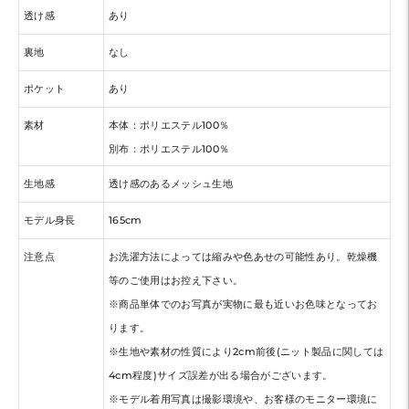
透け感
あり
裏地
なし
ポケット
あり
素材
本体：ポリエステル100％
別布：ポリエステル100％
生地感
透け感のあるメッシュ生地
モデル身長
165cm
注意点
お洗濯方法によっては縮みや色あせの可能性あり。乾燥機
等のご使用はお控え下さい。
※商品単体でのお写真が実物に最も近いお色味となってお
ります。
※生地や素材の性質により2cm前後(ニット製品に関しては
4cm程度)サイズ誤差が出る場合がございます。
※モデル着用写真は撮影環境や、お客様のモニター環境に