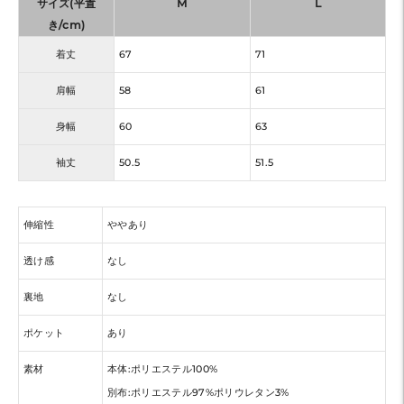
サイズ(平置
M
L
き/cm)
着丈
67
71
肩幅
58
61
身幅
60
63
袖丈
50.5
51.5
伸縮性
ややあり
透け感
なし
裏地
なし
ポケット
あり
素材
本体:ポリエステル100%
別布:ポリエステル97%ポリウレタン3%