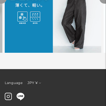
通
JPY ¥
Language
貨