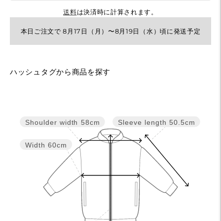
送料
は決済時に計算されます。
本日ご注文で 8月17日（月）〜8月19日（水）頃に発送予定
カ
ハッシュタグから商品を探す
ー
ト
に
Sleeve length
50.5cm
Shoulder width
58cm
商
品
Width
60cm
を
追
加
す
る