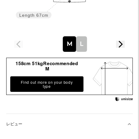
Length
67cm
M
L
158cm 51kgRecommended
M
Find out more on your body
type
レビュー