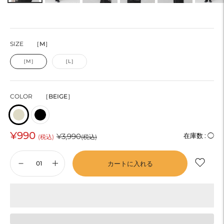
SIZE
［M］
［M］
［L］
COLOR
［BEIGE］
¥990
通
¥3,990
在庫数 :
◯
(税込)
(税込)
常
カートに入れる
価
格