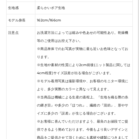
生地感
柔らかいボア生地
モデル身長
162cm/166cm
注意点
お洗濯方法によっては縮みや色あせの可能性あり。乾燥機
等のご使用はお控え下さい。
※商品単体でのお写真が実物に最も近いお色味となってお
ります。
※生地や素材の性質により2cm前後(ニット製品に関しては
4cm程度)サイズ誤差が出る場合がございます。
※モデル着用写真は撮影環境や、お客様のモニター環境に
より、多少実際のカラーと異なって見えます。
※当商品は機械による生産の過程上、『生地を織る際の糸
の継ぎ目』や多少の『ほつれ』、繊維の『混紡』、形やサ
イズに多少の『誤差』が生じる場合がございます。
※お客様に喜んでいただけますよう、最良のお値段でご提
供できるよう努めております。今後もより良いデザインと
商品をご提供させて頂くためにも素材や縫製につきまして