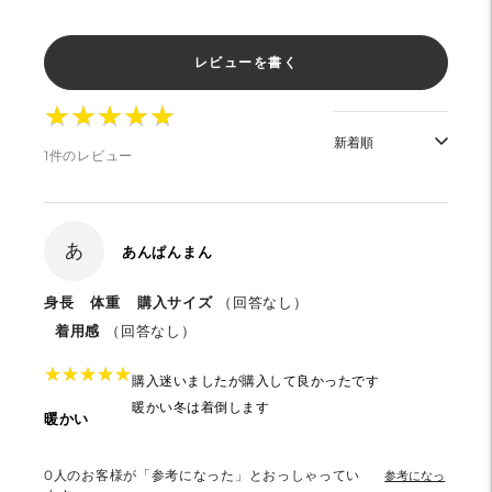
レビューを書く
★
★
★
★
★
★
★
★
★
★
1件のレビュー
あ
あんぱんまん
身長
体重
購入サイズ
（回答なし）
着用感
（回答なし）
★
★
★
★
★
★
★
★
★
★
購入迷いましたが購入して良かったです
暖かい冬は着倒します
暖かい
0
人のお客様が「参考になった」とおっしゃってい
参考になっ