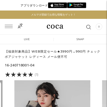
アプリダウンロード
メルマガ登録でお得な情報をゲット！
0
LIVE
SNAP
【福袋対象商品】WEB限定セール★3990円→990円 チェック
ボアジャケット レディース メール便不可
16-240718001-04
★
★
★
★
★
★
★
★
★
★
(1)