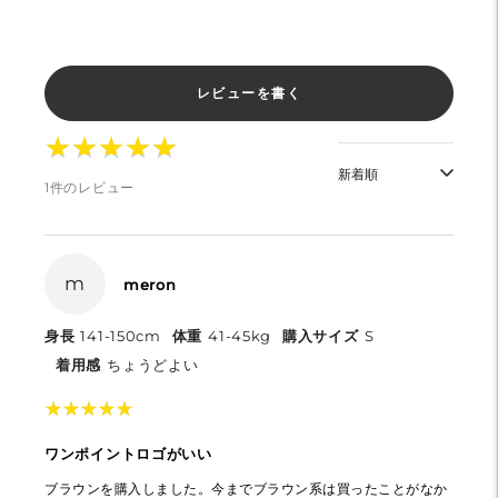
レビューを書く
★
★
★
★
★
★
★
★
★
★
1件のレビュー
m
meron
身長
141-150cm
体重
41-45kg
購入サイズ
S
着用感
ちょうどよい
★
★
★
★
★
★
★
★
★
★
ワンポイントロゴがいい
ブラウンを購入しました。今までブラウン系は買ったことがなか