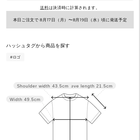
送料
は決済時に計算されます。
本日ご注文で 8月17日（月）〜8月19日（水）頃に発送予定
カ
ハッシュタグから商品を探す
ー
#ロゴ
ト
に
商
Sleeve length
21.5cm
Shoulder width
43.5cm
品
を
Width
49.5cm
追
加
す
る