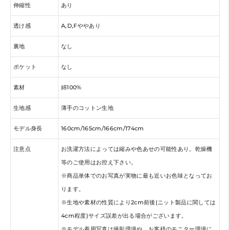
伸縮性
あり
透け感
A,D,Fややあり
裏地
なし
ポケット
なし
素材
綿100%
生地感
薄手のコットン生地
モデル身長
160cm/165cm/166cm/174cm
注意点
お洗濯方法によっては縮みや色あせの可能性あり。乾燥機
等のご使用はお控え下さい。
※商品単体でのお写真が実物に最も近いお色味となってお
ります。
※生地や素材の性質により2cm前後(ニット製品に関しては
4cm程度)サイズ誤差が出る場合がございます。
※モデル着用写真は撮影環境や、お客様のモニター環境に