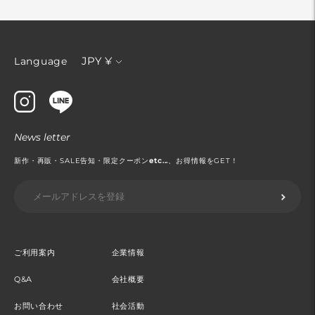
通
JPY ¥
Language
貨
News letter
新作・再販・SALE告知・限定クーポン
etc...
、お得情報をGET！
ご利用案内
企業情報
Q&A
会社概要
お問い合わせ
社会活動