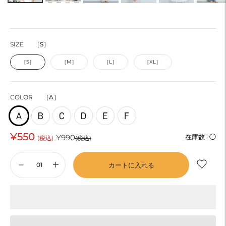
SIZE
［S］
［S］
［M］
［L］
［XL］
COLOR
［A］
¥550
通
¥990
在庫数 :
◯
(税込)
(税込)
常
カートに入れる
価
格