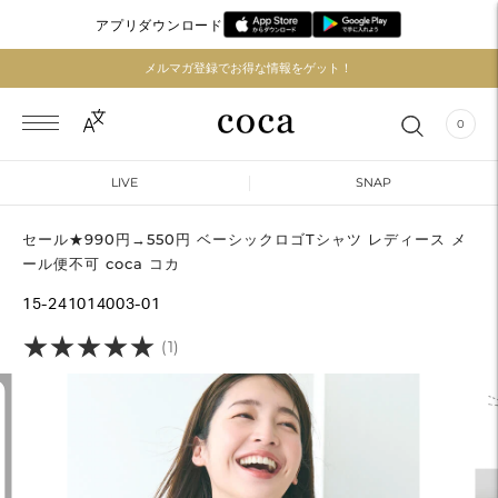
アプリダウンロード
メルマガ登録でお得な情報をゲット！
0
LIVE
SNAP
セール★990円→550円 ベーシックロゴTシャツ レディース メ
ール便不可 coca コカ
15-241014003-01
★
★
★
★
★
★
★
★
★
★
(1)