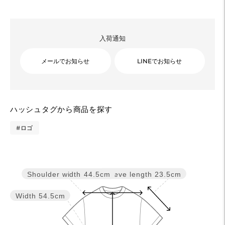
入荷通知
メールでお知らせ
LINEでお知らせ
カ
ハッシュタグから商品を探す
ー
ト
#ロゴ
に
商
品
Sleeve length
23.5cm
Shoulder width
44.5cm
を
追
Width
54.5cm
加
す