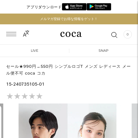
アプリダウンロード
メルマガ登録でお得な情報をゲット！
店内全品送料無料！※一部離島・沖縄県のぞく
0
LIVE
SNAP
セール★990円→550円 シンプルロゴT メンズ レディース メー
ル便不可 coca コカ
15-240735105-01
★
★
★
★
★
★
★
★
★
★