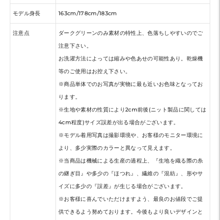
モデル身長
163cm/178cm/183cm
注意点
ダークグリーンのみ素材の特性上、色落ちしやすいのでご
注意下さい。
お洗濯方法によっては縮みや色あせの可能性あり。乾燥機
等のご使用はお控え下さい。
※商品単体でのお写真が実物に最も近いお色味となってお
ります。
※生地や素材の性質により2cm前後(ニット製品に関しては
4cm程度)サイズ誤差が出る場合がございます。
※モデル着用写真は撮影環境や、お客様のモニター環境に
より、多少実際のカラーと異なって見えます。
※当商品は機械による生産の過程上、『生地を織る際の糸
の継ぎ目』や多少の『ほつれ』、繊維の『混紡』、形やサ
イズに多少の『誤差』が生じる場合がございます。
※お客様に喜んでいただけますよう、最良のお値段でご提
供できるよう努めております。今後もより良いデザインと