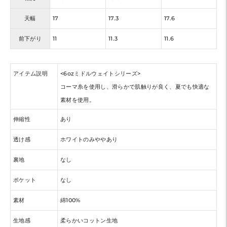
天幅
17
17.3
17.6
前下がり
11
11.3
11.6
アイテム説明
<6ozミドルウェイトシリーズ>
コーマ糸を使用し、滑らかで肌触りが良く、夏でも快適な
素材を使用。
伸縮性
あり
透け感
ホワイトのみややあり
裏地
なし
ポケット
なし
素材
綿100%
生地感
柔らかいコットン生地