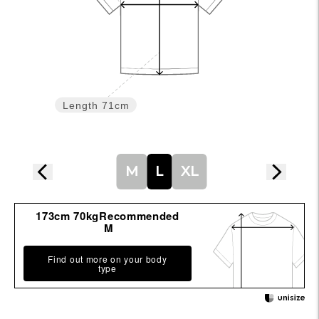
る
Length
71cm
M
L
XL
173cm 70kgRecommended
M
Find out more on your body
type