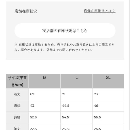
店舗在庫状況
店舗在庫状況とは？
実店舗の在庫状況はこちら
※ 在庫状況は変動するため、売り切れやお取り置きによりご用意でき
ない場合があります。店舗までお問い合わせください。
サイズ(平置
M
L
XL
き/cm)
着丈
69
71
73
肩幅
43
44.5
46
身幅
52.5
54.5
56.5
袖丈
22.5
23.5
24.5