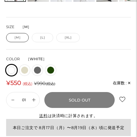
SIZE
［M］
［M］
［L］
［XL］
COLOR
［WHITE］
¥550
通
¥990
在庫数 :
✕
(税込)
(税込)
常
SOLD OUT
価
格
送料
は決済時に計算されます。
本日ご注文で 8月17日（月）〜8月19日（水）頃に発送予定