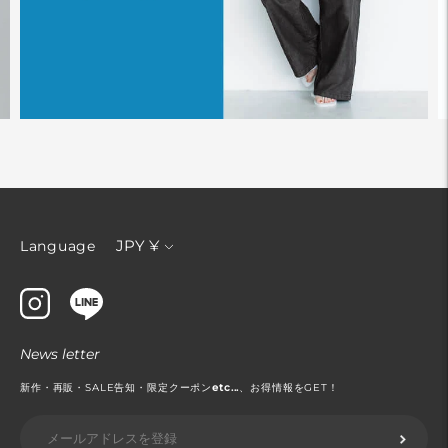
通
JPY ¥
Language
貨
News letter
新作・再販・SALE告知・限定クーポン
etc...
、お得情報をGET！