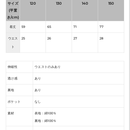
サイズ
120
130
140
150
(平置
き/cm)
着丈
59
65
71
77
ウエス
25
26
27
28
ト
伸縮性
ウエストのみあり
透け感
あり
裏地
あり
ポケット
なし
素材
表地：綿100％
裏地：綿100％