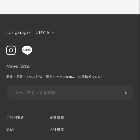
通
JPY ¥
Language
貨
News letter
新作・再販・SALE告知・限定クーポン
etc...
、お得情報をGET！
ご利用案内
企業情報
Q&A
会社概要