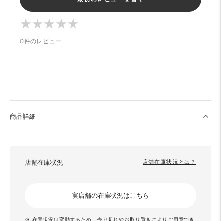
る
★
★
★
★
★
★
★
★
★
★
0件のレビュー
商品詳細
店舗在庫状況
店舗在庫状況とは？
実店舗の在庫状況はこちら
※ 在庫状況は変動するため、売り切れやお取り置きによりご用意でき