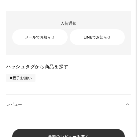
入荷通知
メールでお知らせ
LINEでお知らせ
カ
ハッシュタグから商品を探す
ー
ト
#親子お揃い
に
商
品
レビュー
を
追
加
す
最初のレビューを書く