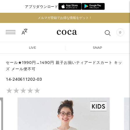
アプリダウンロード
メルマガ登録でお得な情報をゲット！
0
LIVE
SNAP
セール★1990円→1490円 親子お揃いティアードスカート キッ
ズ メール便不可
14-240611202-03
★
★
★
★
★
★
★
★
★
★