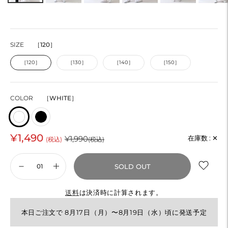
SIZE
［120］
［120］
［130］
［140］
［150］
COLOR
［WHITE］
¥1,490
通
¥1,990
在庫数 :
✕
(税込)
(税込)
常
SOLD OUT
価
格
送料
は決済時に計算されます。
本日ご注文で 8月17日（月）〜8月19日（水）頃に発送予定