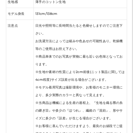
生地感
薄手のコットン生地
モデル身長
131cm/138cm
注意点
日光や照明等に長時間当たると色褪せしますのでご注意下
さい。
お洗濯方法によっては縮みや色あせの可能性あり。乾燥機
等のご使用はお控え下さい。
※商品単体でのお写真が実物に最も近いお色味となってお
ります。
※生地や素材の性質により2cm前後(ニット製品に関しては
4cm程度)サイズ誤差が出る場合がございます。
※モデル着用写真は撮影環境や、お客様のモニター環境に
より、多少実際のカラーと異なって見えます。
※当商品は機械による生産の過程上、『生地を織る際の糸
の継ぎ目』や多少の『ほつれ』、繊維の『混紡』、形やサ
イズに多少の『誤差』が生じる場合がございます。
※お客様に喜んでいただけますよう、最良のお値段でご提