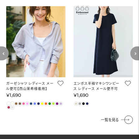
ガーゼシャツ レディース メー
エンボス半袖マキシワンピー
ル便可【西山茉希様着用】
ス レディース メール便不可
¥1,690
¥1,690
通
通
常
常
価
価
格
格
一覧を見る