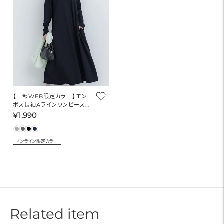
【一部WEB限定カラー】エン
ボス長袖Aラインワンピース
レディース メール便不可
¥1,990
通
常
価
オンライン限定カラー
格
Related item