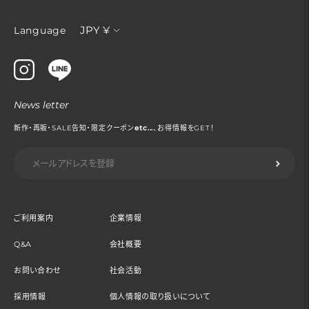
通
JPY ¥
Language
貨
News letter
新作・再販・SALE告知・限定クーポン
etc...
、お得情報をGET！
ご利用案内
企業情報
Q&A
会社概要
お問い合わせ
社会活動
採用情報
個人情報の取り扱いについて