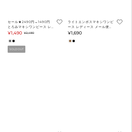
セール★2490円→1490円
ライトエンボスマキシワンピ
とろみマキシワンピース レ
ース レディース メール便不
ディース メール便不可
可
¥1,490
¥1,690
セ
通
通
¥2,490
ー
常
常
ル
価
価
SOLD OUT
価
格
格
格