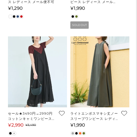
ス レディース メール便不可
ピース レディース メール便
不可
¥1,290
¥1,990
通
通
常
常
価
価
SOLD OUT
格
格
セール★3490円→2990円
ライトエンボスマキシ丈ノー
コットンキャミワンピース
スリーブワンピース レディ
レディース メール便不可
ース メール便不可
¥2,990
¥1,990
セ
通
通
¥3,490
ー
常
常