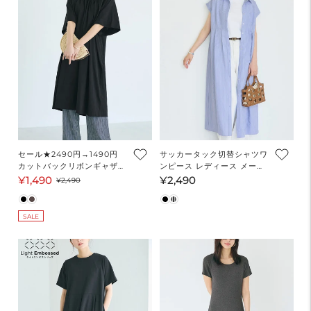
セール★2490円→1490円
サッカータック切替シャツワ
カットバックリボンギャザー
ンピース レディース メール
ワンピース レディース メー
便不可
¥1,490
¥2,490
セ
通
通
¥2,490
ル便不可
ー
常
常
ル
価
価
SALE
価
格
格
格