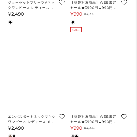
ジョーゼットプリーツVネッ
【福袋対象商品】WEB限定
クワンピース レディース メ
セール★3990円→990円 シ
ール便不可
フォンノースリーブワンピー
¥2,490
¥990
通
セ
通
¥3,990
ス レディース メール便不可
常
ー
常
価
ル
価
SALE
格
価
格
格
エンボスボートネックマキシ
【福袋対象商品】WEB限定
ワンピース レディース メー
セール★3990円→990円 ス
ル便不可
リットニットドレス レディ
¥2,490
¥990
通
セ
通
¥3,990
ース メール便不可
常
ー
常