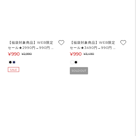
【福袋対象商品】WEB限定
【福袋対象商品】WEB限定
セール★2990円→990円 オ
セール★3490円→990円 ナ
フショルダーワンピース レ
イロンワッシャーサイドライ
¥990
¥990
セ
通
セ
通
¥2,990
¥3,490
ディース メール便不可 coca
ンドレス レディース メール
ー
常
ー
常
コカ
便不可
ル
価
ル
価
SALE
SOLD OUT
価
格
価
格
格
格