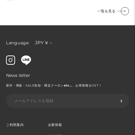
価
価
格
格
一覧を見る
通
JPY ¥
Language
貨
News letter
新作・再販・SALE告知・限定クーポン
etc...
、お得情報をGET！
ご利用案内
企業情報