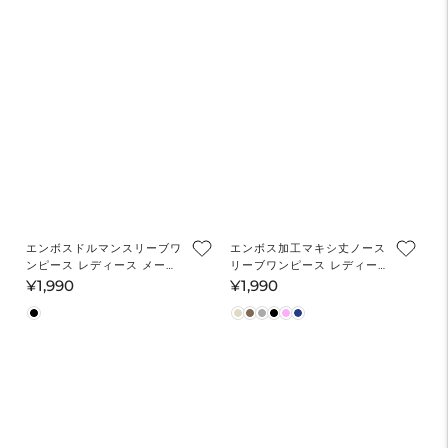
格
エンボスドルマンスリーブワ
エンボス加工マキシ丈ノース
ンピース レディース メール
リーブワンピース レディー
便不可
ス メール便不可
¥1,990
¥1,990
通
通
常
常
価
価
格
格