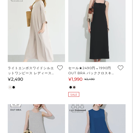
ライトエンボスワイドシルエ
セール★2490円→1990円
ットワンピース レディース
OUT BRA バッククロスキャ
メール便不可
ミワンピース レディース メ
¥2,490
¥1,990
通
セ
通
¥2,490
ール便不可
常
ー
常
価
ル
価
SALE
格
価
格
格