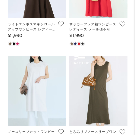
ライトエンボスマキシロール
サッカーフレア袖ワンピース
アップワンピース レディー
レディース メール便不可
ス メール便不可
¥1,990
¥1,990
通
通
常
常
価
価
格
格
ノースリーブカットワンピー
とろみリブノースリーブワン