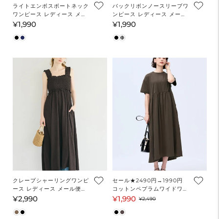
ライトエンボスボートネック
バックリボンノースリーブワ
ワンピース レディース メー
ンピース レディース メール
ル便不可【西山茉希様着用】
便不可【伊藤千晃様着用】
¥1,990
¥1,990
通
通
常
常
価
価
格
格
クレープシャーリングワンピ
セール★2490円→1990円
ース レディース メール便不
コットンペプラムワイドワン
可
ピース レディース メール便
¥2,990
¥1,990
通
セ
通
¥2,490
不可
常
ー
常