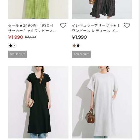
セール★2490円→1990円
イレギュラープリーツキャミ
サッカーキャミワンピース
ワンピース レディース メー
レディース メール便不可
ル便不可
¥1,990
¥1,990
セ
通
通
¥2,490
coca コカ
ー
常
常
ル
価
価
SOLD OUT
SOLD OUT
価
格
格
格