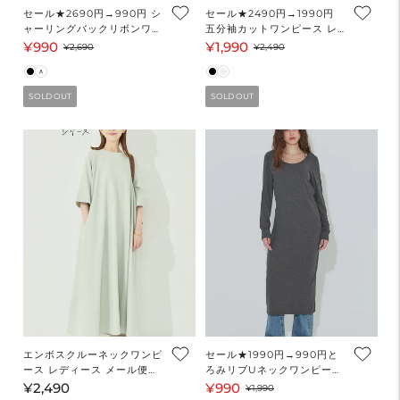
セール★2690円→990円 シ
セール★2490円→1990円
ャーリングバックリボンワン
五分袖カットワンピース レ
ピース レディース メール便
ディース メール便不可 コカ
¥990
¥1,990
セ
通
セ
通
¥2,690
¥2,490
不可
coca
ー
常
ー
常
ル
価
ル
価
SOLD OUT
SOLD OUT
価
格
価
格
格
格
エンボスクルーネックワンピ
セール★1990円→990円と
ース レディース メール便不
ろみリブUネックワンピース
可
レディース メール便不可
¥2,490
¥990
通
セ
通
¥1,990