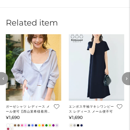
Related item
ガーゼシャツ レディース メ
エンボス半袖マキシワンピー
ール便可【西山茉希様着用】
ス レディース メール便不可
mrb
¥1,690
¥1,690
通
通
常
常