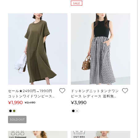
価
ル
価
SALE
格
価
格
格
セール★2490円→1990円
ドッキングニットタンクワン
コットンワイドワンピース
ピース レディース 送料無料/
レディース メール便不可
メール便不可
¥1,990
¥3,990
セ
通
通
¥2,490
ー
常
常
ル
価
価
SOLD OUT
価
格
格
格