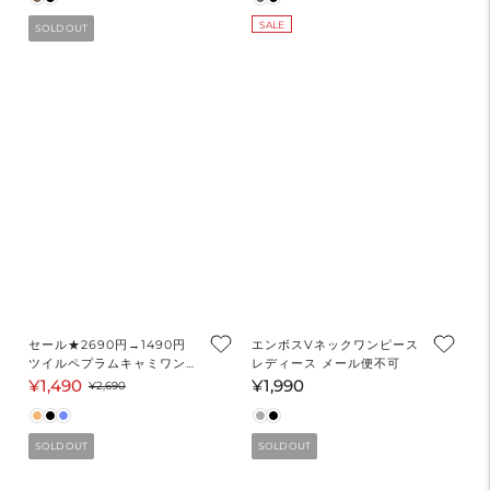
価
ル
価
SALE
SOLD OUT
格
価
格
格
セール★2690円→1490円
エンボスVネックワンピース
ツイルペプラムキャミワンピ
レディース メール便不可
ース レディース メール便不
¥1,490
¥1,990
セ
通
通
¥2,690
可
ー
常
常
ル
価
価
SOLD OUT
SOLD OUT
価
格
格