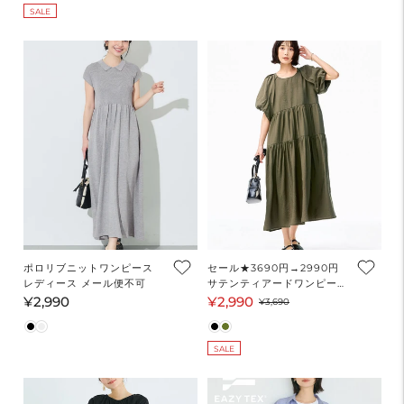
ル
価
価
SALE
価
格
格
格
ポロリブニットワンピース
セール★3690円→2990円
レディース メール便不可
サテンティアードワンピース
レディース メール便不可 コ
¥2,990
¥2,990
通
セ
通
¥3,690
カ coca
常
ー
常
価
ル
価
SALE
格
価
格
格