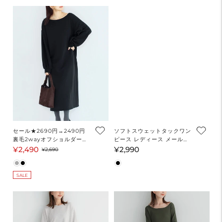
格
格
セール★2690円→2490円
ソフトスウェットタックワン
裏毛2wayオフショルダーワ
ピース レディース メール便
ンピース レディース メール
不可
¥2,490
¥2,990
セ
通
通
¥2,690
便不可
ー
常
常
ル
価
価
SALE
価
格
格
格