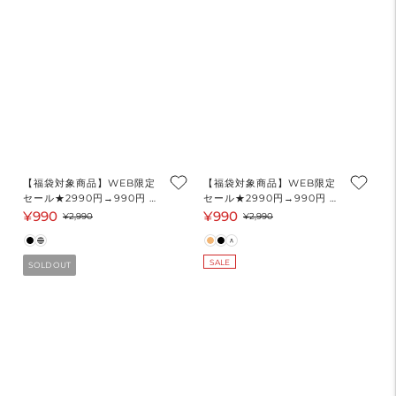
【福袋対象商品】WEB限定
【福袋対象商品】WEB限定
セール★2990円→990円 ニ
セール★2990円→990円 ク
ットロングワンピース レデ
レープシャーリングワンピー
¥990
¥990
セ
通
セ
通
¥2,990
¥2,990
ィース メール便不可 coca
ス レディース メール便不可
ー
常
ー
常
コカ
ル
価
ル
価
SALE
SOLD OUT
価
格
価
格
格
格