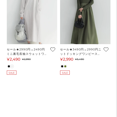
セール★2990円→2490円
セール★3490円→2990円ニ
ミニ裏毛長袖スウェットワン
ットドッキングワンピース
ピース レディース メール便
レディース メール便不可
¥2,490
¥2,990
セ
通
セ
通
¥2,990
¥3,490
不可
ー
常
ー
常
ル
価
ル
価
SALE
SALE
価
格
価
格
格
格