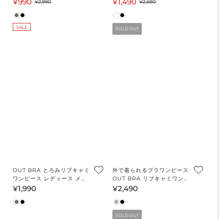
ロアドッキングキャミワンピ
ャザーワンピース レディー
¥990
¥1,490
セ
通
セ
通
¥2,990
¥2,690
ース レディース メール便不
ス メール便不可
ー
常
ー
常
可
ル
価
ル
価
SALE
SOLD OUT
価
格
価
格
格
格
OUT BRA とろみリブキャミ
外で着られるブラワンピース
ワンピース レディース メー
OUT BRA リブキャミワンピ
ル便不可【西山茉希様着用】
ース レディース メール便不
¥1,990
¥2,490
通
通
可
常
常
価
価
SOLD OUT