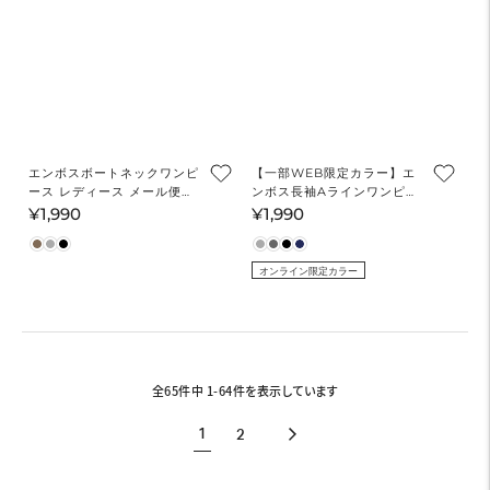
エンボスボートネックワンピ
【一部WEB限定カラー】エ
ース レディース メール便不
ンボス長袖Aラインワンピー
可
ス レディース メール便不可
¥1,990
¥1,990
通
通
常
常
価
価
オンライン限定カラー
格
格
全65件中 1-64件を表示しています
1
2