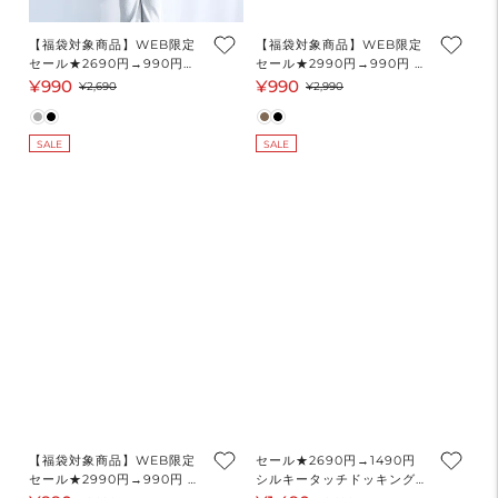
【福袋対象商品】WEB限定
【福袋対象商品】WEB限定
セール★2690円→990円タ
セール★2990円→990円 ベ
ートルニットワンピース レ
ロアキャミワンピース レデ
¥990
¥990
セ
通
セ
通
¥2,690
¥2,990
ディース メール便不可
ィース メール便不可
ー
常
ー
常
ル
価
ル
価
SALE
SALE
価
格
価
格
格
格
【福袋対象商品】WEB限定
セール★2690円→1490円
セール★2990円→990円 ベ
シルキータッチドッキングギ