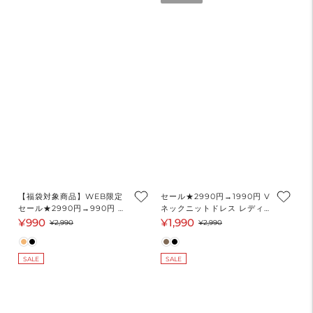
格
格
【福袋対象商品】WEB限定
セール★2990円→1990円 V
セール★2990円→990円 ボ
ネックニットドレス レディ
ーダー切り替えワンピース
ース メール便不可
¥990
¥1,990
セ
通
セ
通
¥2,990
¥2,990
レディース メール便不可
ー
常
ー
常
ル
価
ル
価
SALE
SALE
価
格
価
格
格
格