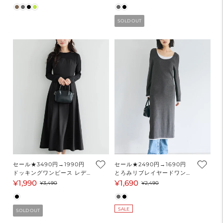
常
ー
常
価
ル
価
SOLD OUT
格
価
格
格
セール★3490円→1990円
セール★2490円→1690円
ドッキングワンピース レデ
とろみリブレイヤードワンピ
ィース メール便不可
ース レディース メール便不
¥1,990
¥1,690
セ
通
セ
通
¥3,490
¥2,490
可
ー
常
ー
常
ル
価
ル
価
SALE
SOLD OUT
価
格
価
格