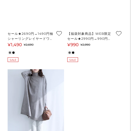
セール★2690円→1490円袖
【福袋対象商品】WEB限定
シャーリングレイヤードワン
セール★2990円→990円ペ
ピース レディース メール便
プラムキャミソールワンピー
¥1,490
¥990
セ
通
セ
通
¥2,690
¥2,990
不可
ス レディース メール便不可
ー
常
ー
常
coca コカ
ル
価
ル
価
SALE
SALE
価
格
価
格
格
格