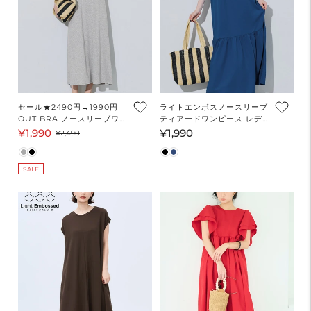
セール★2490円→1990円
ライトエンボスノースリーブ
OUT BRA ノースリーブワン
ティアードワンピース レデ
ピース レディース メール便
ィース メール便不可
¥1,990
¥1,990
セ
通
通
¥2,490
不可
ー
常
常
ル
価
価
SALE
価
格
格
格