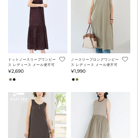
ドットノースリーブワンピー
ノースリーブロングワンピー
ス レディース メール便不可
ス レディース メール便不可
¥2,690
¥1,990
通
通
常
常
価
価
格
格