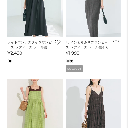
ライトエンボスタックワンピ
Iラインとろみリブワンピー
ース レディース メール便不
ス レディース メール便不可
可
¥2,490
¥1,990
通
通
常
常
価
価
SOLD OUT
格
格