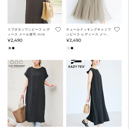
リブボタンワンピース レデ
チュールドッキングキャミワ
ィース メール便可 mrb
ンピース レディース メール
便不可
¥2,490
¥2,490
通
通
常
常
価
価
格
格