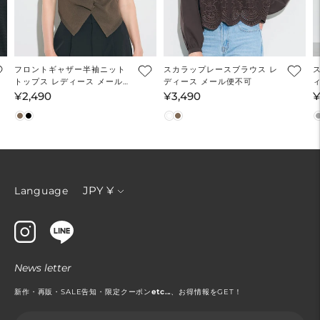
フロントギャザー半袖ニット
スカラップレースブラウス レ
トップス レディース メール便
ディース メール便不可
不可
¥2,490
¥3,490
¥
通
通
常
常
価
価
格
格
通
JPY ¥
Language
貨
News letter
新作・再販・SALE告知・限定クーポン
etc...
、お得情報をGET！