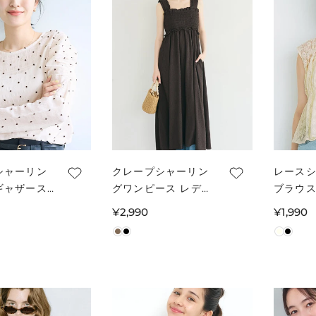
シャーリン
クレープシャーリン
レース
ギャザース
グワンピース レディ
ブラウス
ップス レデ
ース メール便不可
メール
通
¥2,990
通
¥1,990
メール便不可
常
常
価
価
格
格