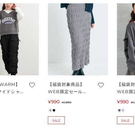
 WARM】
【福袋対象商品】
【福袋
サイドシャ
WEB限定セール
WEB限
パンツ キッ
★1990円→990円
★1690
¥990
セ
通
¥990
¥1,990
¥1
便不可
シャーリングニット
シャー
ー
常
スカート レディース
スウェ
ル
価
メール便不可
キッズ 
SALE
SALE
価
格
格