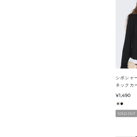
シボシャ
ネックカ
レディー
通
¥1,490
不可
常
価
SOLD OUT
格