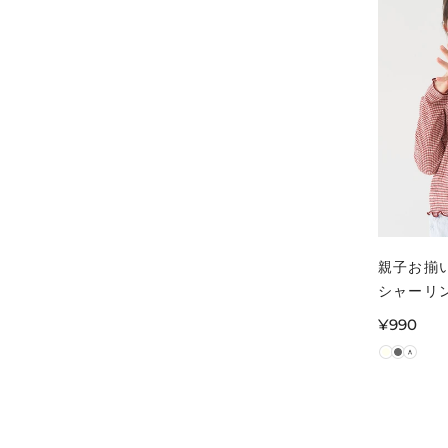
親子お揃
シャーリ
リーブト
通
¥990
ズ メール
常
価
格