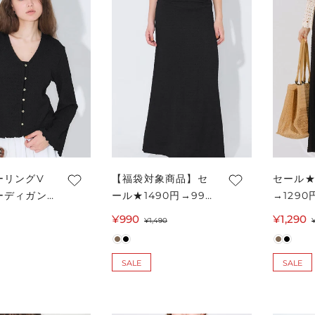
ーリングV
【福袋対象商品】セ
セール★
ーディガン
ール★1490円→990
→129
ス メール便
円シボシャーリング
ーリング
¥990
セ
通
¥1,290
¥1,490
スカート レディース
ィース 
ー
常
メール便不可 coca
coca 
ル
価
コカ
SALE
SALE
価
格
格