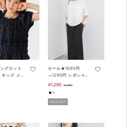
リングカット
セール★1690円
 キッズ メ
→1290円 シボシャ
不可
ーリングIラインスカ
¥1,290
セ
通
¥1,690
ート レディース メ
ー
常
ール便不可 coca コ
ル
価
カ
SOLD OUT
価
格
格