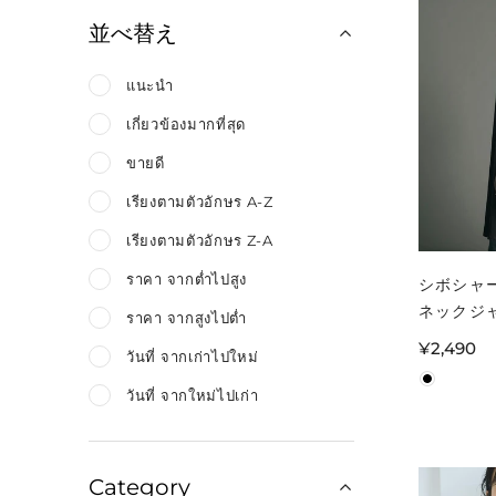
並べ替え
แนะนำ
เกี่ยวข้องมากที่สุด
ขายดี
เรียงตามตัวอักษร A-Z
เรียงตามตัวอักษร Z-A
ราคา จากต่ำไปสูง
シボシャ
ネックジ
ราคา จากสูงไปต่ำ
カート 
通
¥2,490
วันที่ จากเก่าไปใหม่
メール便
常
วันที่ จากใหม่ไปเก่า
価
格
Category