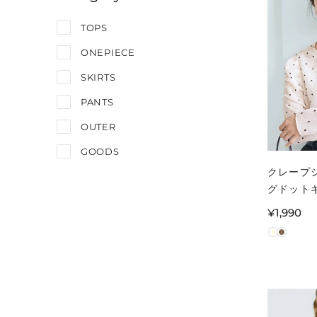
TOPS
ONEPIECE
SKIRTS
PANTS
OUTER
GOODS
クレープ
グドット
リーブト
通
¥1,990
ィース 
常
価
格