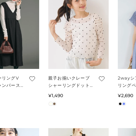
ーリングV
親子お揃いクレープ
2way
ャンパース
シャーリングドット
リング
レディース
トップス キッズ メ
ウス レ
通
¥1,490
通
¥2,690
不可
ール便可
ール便
常
常
価
価
格
格