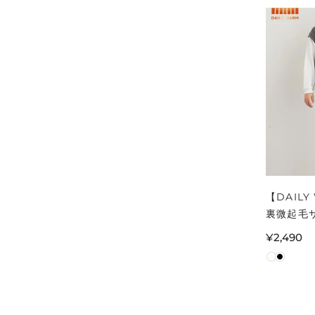
【DAILY
裏微起毛
ーリング
通
¥2,490
ズ メール
常
価
格