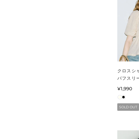
クロスシ
パフスリ
ス レディ
通
¥1,990
ル便不可
常
価
SOLD OUT
格