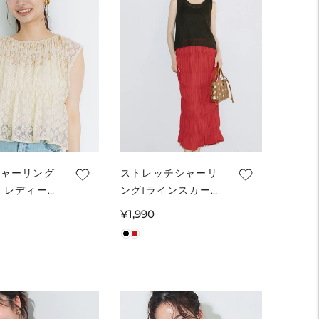
シャーリング
ストレッチシャーリ
 レディース
ングIラインスカート
便不可
レディース メール便
通
¥1,990
不可
常
価
格