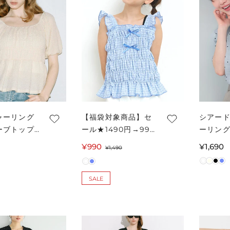
ャーリング
【福袋対象商品】セ
シアー
ーブトップ
ール★1490円→990
ーリング
ース メー
円チェックシャーリ
ディース
¥990
セ
通
通
¥1,690
¥1,490
ングブラウス キッズ
可
ー
常
常
メール便不可 コカ
ル
価
価
coca
SALE
価
格
格
格