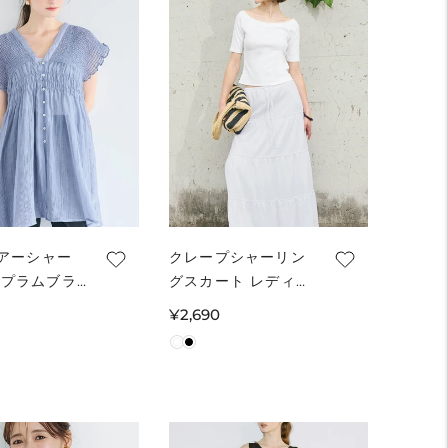
シアーシャー
クレープシャーリン
ペプラムブラ
グスカート レディー
ディース メ
ス メール便不可
通
¥2,690
不可
常
価
格