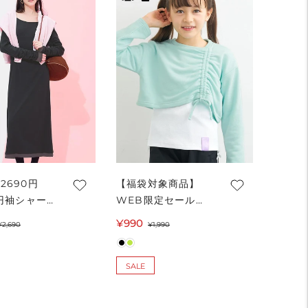
2690円
【福袋対象商品】
0円袖シャーリ
WEB限定セール
イヤードワン
★1990円→990円
セ
通
¥990
セ
通
¥2,690
¥1,990
レディース
シャーリングスウェ
ー
常
ー
常
便不可
ットトップス＆タン
ル
価
ル
価
クトップ 2点セット
SALE
価
格
価
格
キッズ メール便不可
格
格