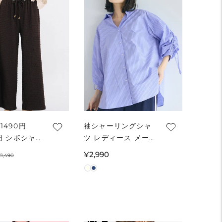
1490円
袖シャーリングシャ
0円 シボシャ
ツ レディース メー
パンツ レデ
ル便不可
セ
通
通
¥2,990
¥1,490
メール便不可
ー
常
常
コカ
ル
価
価
価
格
格
格