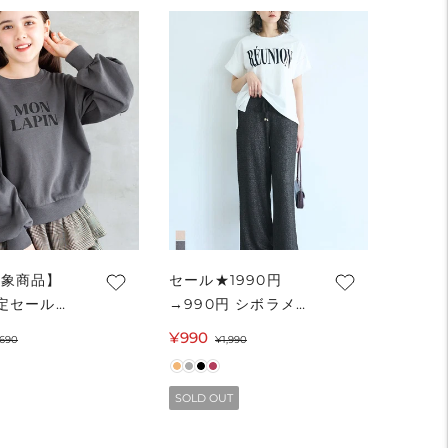
対象商品】
セール★1990円
定セール
→990円 シボラメシ
円→990円
ャーリングイージー
セ
通
¥990
セ
通
,690
¥1,990
リング肩あき
パンツ レディース
ー
常
ー
常
ットトップス
メール便不可
ル
価
ル
価
メール便不可
SOLD OUT
価
格
価
格
格
格