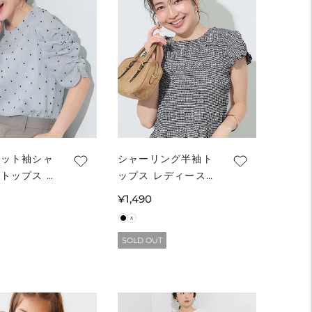
ドット袖シャ
シャーリング半袖ト
トップス レ
ップス レディース
 メール便不
メール便不可
通
¥1,490
常
価
SOLD OUT
格