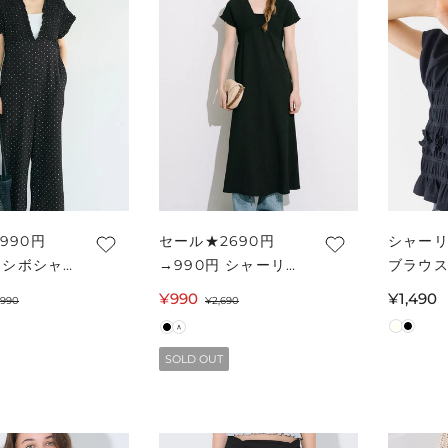
990円
セール★2690円
シャー
円 シボシャ
→990円 シャーリン
ブラウス
Vネックオ
グバックリボンワン
ール便
¥990
セ
通
通
¥1,490
,990
¥2,690
ワン レディ
ピース レディース
ー
常
常
ール便不可
メール便不可
ル
価
価
SOLD OUT
価
格
格
格