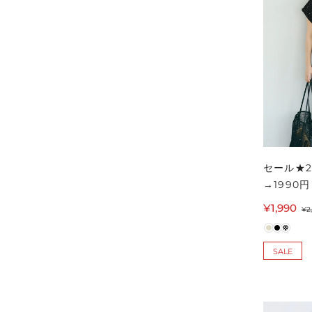
セール★2
→1990
ーリング
¥1,990
セ
通
¥2
ールイン
ー
常
ース メ
ル
価
SALE
価
格
格