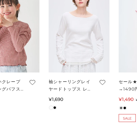
いクレープ
袖シャーリングレイ
セール★
ングパフス
ヤードトップス レデ
→149
ップス キッ
ィース メール便可
ングレ
通
¥1,690
¥1,490
便不可
ピース 
常
メール
価
SALE
格