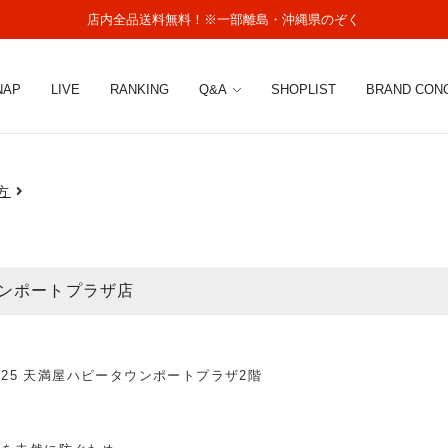
店内全品送料無料！※一部離島・沖縄県のぞく
NAP
LIVE
RANKING
Q&A
SHOPLIST
BRAND CON
方
ンポートプラザ店
-25 天満屋ハピータウンポートプラザ2階