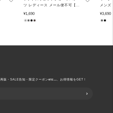
ツ レディース メール便不可【西
メンズ
山茉希様着用】
通
¥1,690
通
¥3,690
常
常
価
価
格
格
再販・SALE告知・限定クーポン
etc...
、お得情報をGET！