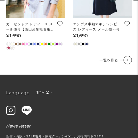
ガーゼシャツ レディース メ
エンボス半袖マキシワンピー
ール便可【西山茉希様着用】
ス レディース メール便不可
mrb
¥1,690
¥1,690
通
通
常
常
価
価
格
格
一覧を見る
通
JPY ¥
Language
貨
News letter
新作・再販・SALE告知・限定クーポン
etc...
、お得情報をGET！