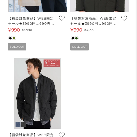
【福袋対象商品】WEB限定
【福袋対象商品】WEB限定
セール★3990円→990円 キ
セール★3990円→990円 キ
ルティングリバーシブルボア
ルティング中綿ブルゾン ウ
¥990
¥990
セ
通
セ
通
¥3,990
¥3,990
ブルゾン ウォッシャブル メ
ォッシャブル メンズ メール
ー
常
ー
常
ンズ レディース メール便不
便不可 coca コカ
可
ル
価
ル
価
SOLD OUT
SOLD OUT
価
格
価
格
格
格
【福袋対象商品】WEB限定