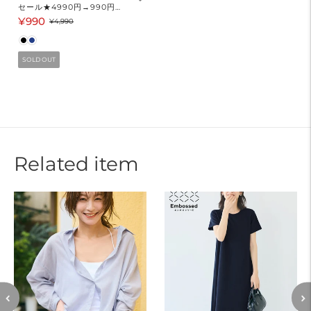
セール★4990円→990円
SORONA機能中綿マットキ
¥990
セ
通
¥4,990
ルトジャケット メンズ メー
ー
常
ル便不可
ル
価
SOLD OUT
価
格
格
Related item