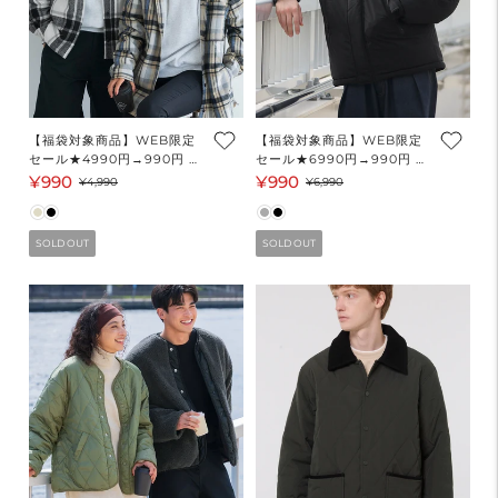
【福袋対象商品】WEB限定
【福袋対象商品】WEB限定
セール★4990円→990円 ヘ
セール★6990円→990円 ナ
ビーネルチェック裏ボアブル
イロンタッサー中綿フードブ
¥990
¥990
セ
通
セ
通
¥4,990
¥6,990
ゾン ウォッシャブル メンズ
ルゾン メンズ 送料無料/メー
ー
常
ー
常
レディース メール便不可
ル便不可
ル
価
ル
価
SOLD OUT
SOLD OUT
価
格
価
格
格
格