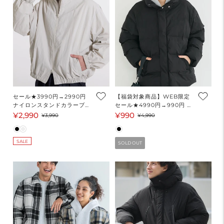
セール★3990円→2990円
【福袋対象商品】WEB限定
ナイロンスタンドカラーブル
セール★4990円→990円 ユ
ゾン メンズ メール便不可
ニセックス中綿アウター レ
¥2,990
¥990
セ
通
セ
通
¥3,990
¥4,990
ディース メンズ 送料無料/メ
ー
常
ー
常
ール便不可
ル
価
ル
価
SALE
SOLD OUT
価
格
価
格
格
格