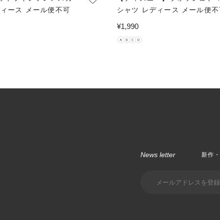
ディース メール便不可
シャツ レディース メール便不
通
¥1,990
常
価
格
News letter
新作・