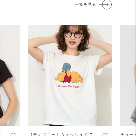
一覧を見る
T
【ディズニー】ウォッシュド T
チュー