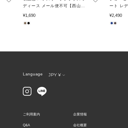
ディース メール便不可【西山茉
ート レ
希様着用】
通
¥1,690
通
¥2,490
常
常
価
価
格
格
通
Language
JPY ¥
貨
ご利用案内
企業情報
Q&A
会社概要