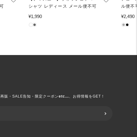
可
シャツ レディース メール便不可
ル便不
通
¥1,990
通
¥2,490
常
常
価
価
格
格
再販・SALE告知・限定クーポン
etc...
、お得情報をGET！