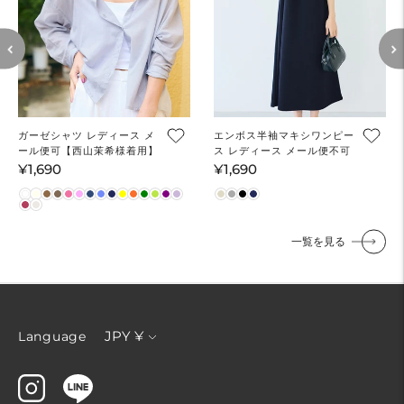
ガーゼシャツ レディース メ
エンボス半袖マキシワンピー
ール便可【西山茉希様着用】
ス レディース メール便不可
¥1,690
¥1,690
通
通
常
常
価
価
格
格
一覧を見る
通
JPY ¥
Language
貨