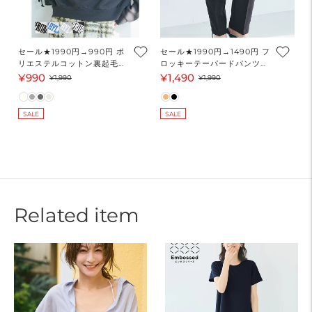
セール★1990円→990円 ポ
セール★1990円→1490円 フ
リエステルコットン裏起毛フ
ロッキーテーパードパンツ
ロッキークロップドスウェッ
レディース メール便不可
¥990
¥1,490
セ
通
セ
通
¥1,990
¥1,990
トトップス レディース メー
coca コカ
ー
常
ー
常
ル便不可
ル
価
ル
価
SALE
SALE
価
格
価
格
格
格
Related item