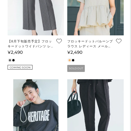
【8月下旬販売予定】フロッ
フロッキードットバルーンブ
キードットワイドパンツ レ
ラウス レディース メール便
ディース メール便不可
不可
¥2,490
¥2,490
通
通
常
常
価
価
COMING SOON
SOLD OUT
格
格