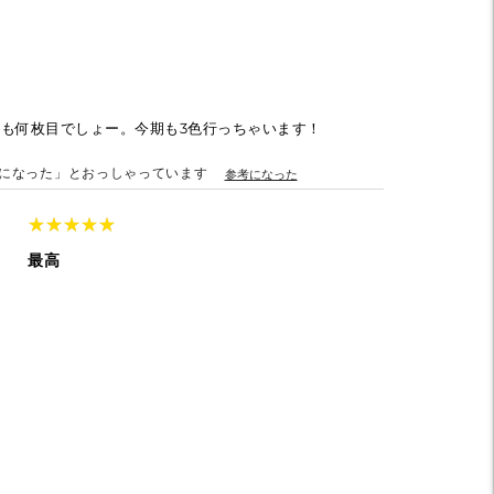
）
も何枚目でしょー。今期も3色行っちゃいます！
になった」とおっしゃっています
参考になった
★
★
★
★
★
★
★
★
★
★
最高
）