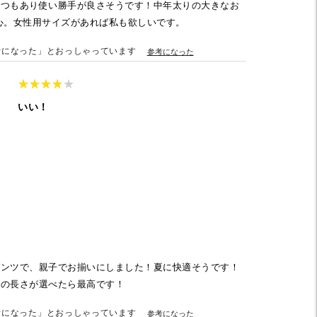
３つもあり使い勝手が良さそうです！中年太りの大きなお
心。女性用サイズがあれば私も欲しいです。
考になった」とおっしゃっています
参考になった
★
★
★
★
★
★
★
★
★
★
いい！
）
パンツで、親子でお揃いにしました！夏に快適そうです！
丈の長さが選べたら最高です！
考になった」とおっしゃっています
参考になった