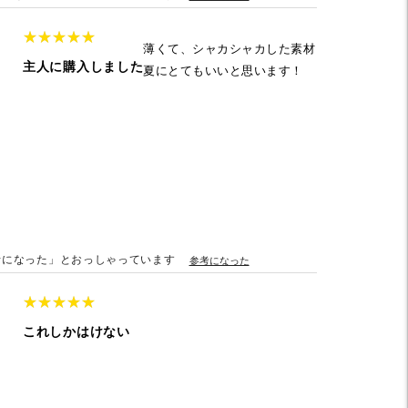
★
★
★
★
★
★
★
★
★
★
薄くて、シャカシャカした素材
主人に購入しました
夏にとてもいいと思います！
）
考になった」とおっしゃっています
参考になった
★
★
★
★
★
★
★
★
★
★
これしかはけない