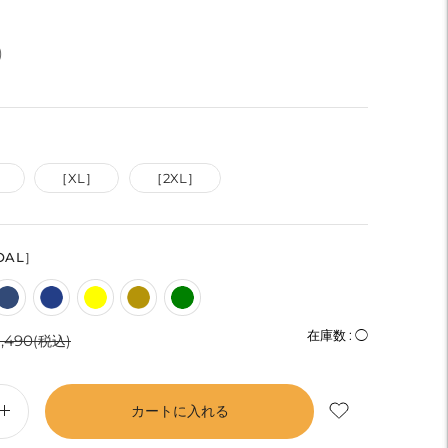
)
］
［XL］
［2XL］
OAL］
通
在庫数 :
◯
1,490
(税込)
常
価
カートに入れる
格