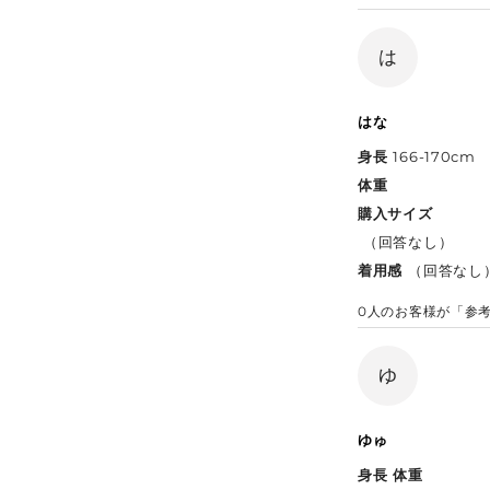
は
はな
身長
166-170cm
体重
購入サイズ
（回答なし）
着用感
（回答なし
0
人のお客様が「参
ゆ
ゆゅ
身長
体重