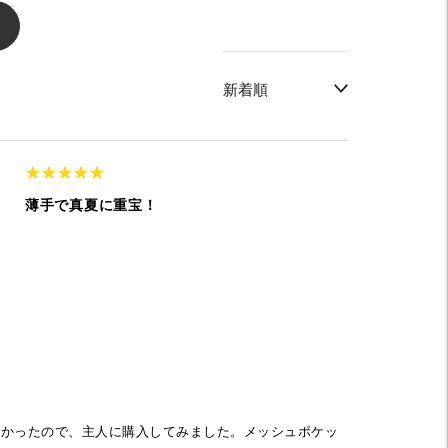
く
★
★
★
★
★
★
★
★
★
★
薄手で真夏に重宝！
）
良かったので、主人に購入してみました。メッシュポケッ