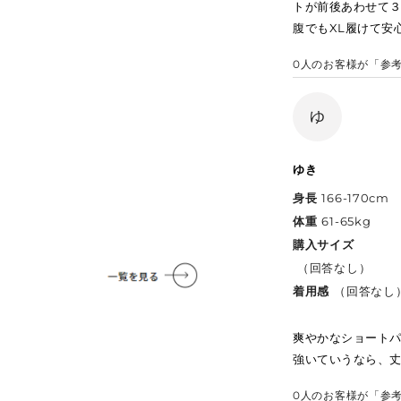
トが前後あわせて
腹でもXL履けて安
0
人のお客様が「参
ゆ
ゆき
身長
166-170cm
体重
61-65kg
購入サイズ
（回答なし）
着用感
（回答なし
爽やかなショート
強いていうなら、
0
人のお客様が「参