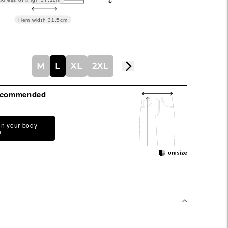
Hem width
31.5cm
M
L
XL
2XL
ecommended
on your body
e