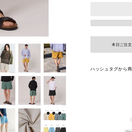
本日ご注文
カ
ハッシュタグから
ー
ト
に
商
品
を
追
Thi