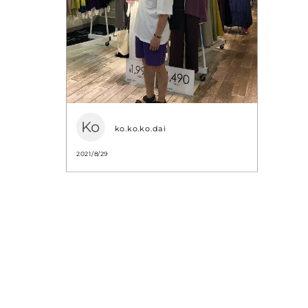
Ko
ko.ko.ko.dai
2021/8/29