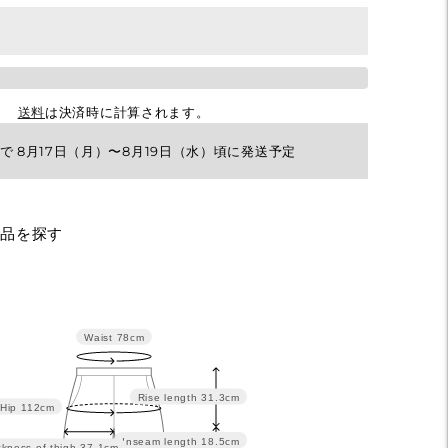
送料
は決済時に計算されます。
で 8月17日（月）〜8月19日（水）頃に発送予定
商品を探す
Waist
78cm
Rise length
31.3cm
Hip
112cm
Inseam length
18.5cm
ckness of thigh
37.1cm