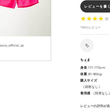
レビューを書
★
★
★
★
★
★
★
★
★
★
7件のレビュー
ち
coca_official_jp
ちぇま
身長
171-175cm
体重
81-85kg
購入サイズ
（回答なし）
着用感
（回答なし
レビューの評判が