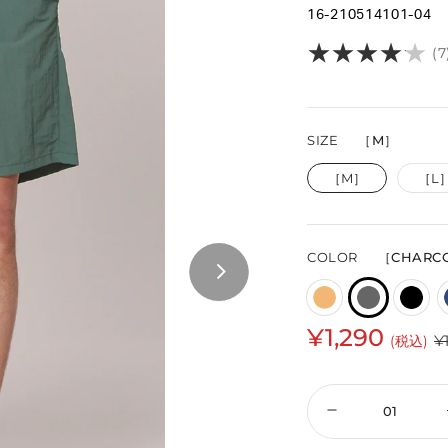
16-210514101-04
★
★
★
★
★
★
★
★
★
★
(7
SIZE
［M］
［M］
［L
COLOR
［CHARC
¥1,290
¥
(税込)