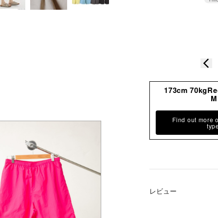
加
す
る
173cm 70kgR
M
Find out more 
typ
レビュー