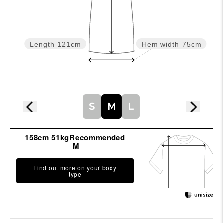
る
Length
121cm
Hem width
75cm
S
M
L
158cm 51kgRecommended
M
Find out more on your body
type