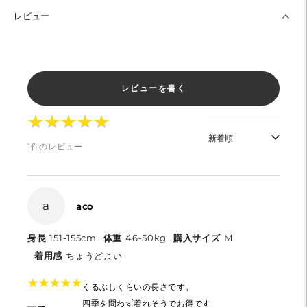
レビュー
レビューを書く
★
★
★
★
★
★
★
★
★
★
1件のレビュー
a
aco
身長
151-155cm
体重
46-50kg
購入サイズ
M
着用感
ちょうどよい
★
★
★
★
★
★
★
★
★
★
くるぶしくらいの長さです。
四季を問わず着れそうでお得です