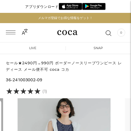
アプリダウンロード
メルマガ登録でお得な情報をゲット！
0
LIVE
SNAP
セール★2490円→990円 ボーダーノースリーブワンピース レ
ディース メール便不可 coca コカ
36-241003002-09
★
★
★
★
★
★
★
★
★
★
(1)