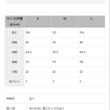
サイズ(平置
S
M
L
き/cm)
着丈
118
121
124
肩幅
32
34
36
身幅
44.5
47.5
50.5
裾幅
72
75
78
天幅
22
22
22
前下がり
7
7
7
伸縮性
あり
透け感
Aのみ光に透かすとややあり