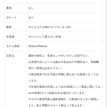
裏地
なし
ポケット
あり
素材
ポリエステル95% ポリウレタン5%
生地感
さらりとした柔らかい生地
モデル身長
160cm/166cm
注意点
素材の特性上、色落ちしやすいのでご注意下さい。
お洗濯方法によっては縮みや色あせの可能性あり。乾燥機
等のご使用はお控え下さい。
※商品単体でのお写真が実物に最も近いお色味となってお
ります。
※生地や素材の性質により2cm前後(ニット製品に関しては
4cm程度)サイズ誤差が出る場合がございます。
※モデル着用写真は撮影環境や、お客様のモニター環境に
より、多少実際のカラーと異なって見えます。