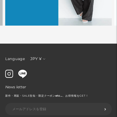
通
JPY ¥
Language
貨
News letter
新作・再販・SALE告知・限定クーポン
etc...
、お得情報をGET！