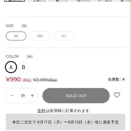
SIZE
［S］
［S］
［M］
［L］
COLOR
［A］
¥990
通
¥2,490
在庫数 :
✕
(税込)
(税込)
常
SOLD OUT
価
格
送料
は決済時に計算されます。
本日ご注文で 8月17日（月）〜8月19日（水）頃に発送予定