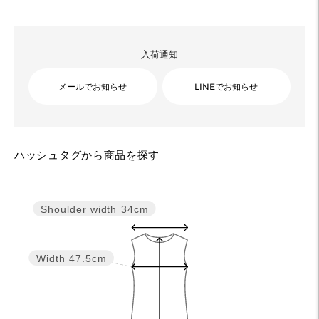
入荷通知
メールでお知らせ
LINEでお知らせ
カ
ハッシュタグから商品を探す
ー
ト
に
Shoulder width
34cm
商
品
を
Width
47.5cm
追
加
す