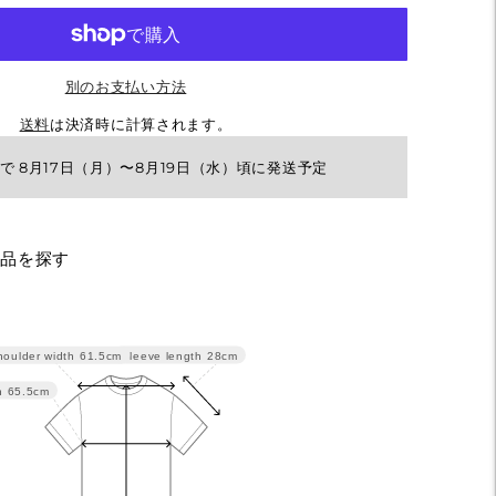
別のお支払い方法
送料
は決済時に計算されます。
で 8月17日（月）〜8月19日（水）頃に発送予定
商品を探す
Sleeve length
28cm
oulder width
61.5cm
h
65.5cm