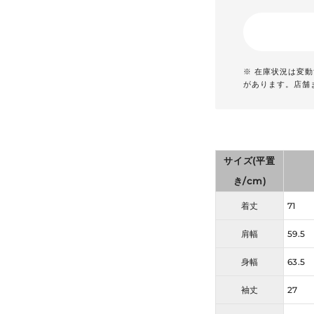
※ 在庫状況は変
があります。店舗
サイズ(平置
き/cm)
着丈
71
肩幅
59.5
身幅
63.5
袖丈
27