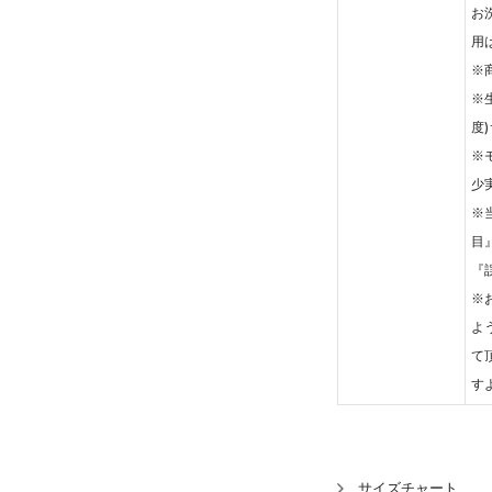
お
用
※
※
度
※
少
※
目
『
※
よ
て
す
サイズチャート