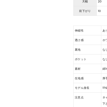
天幅
20
前下がり
10
伸縮性
あ
透け感
ホ
裏地
な
ポケット
な
素材
綿1
生地感
厚
モデル身長
17
注意点
ネ
下