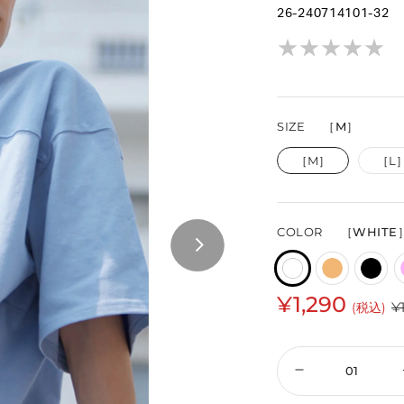
26-240714101-32
★
★
★
★
★
★
★
★
★
★
SIZE
［M］
［M］
［L
COLOR
［WHITE
¥1,290
¥
(税込)