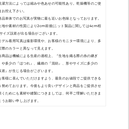
洗濯方法によっては縮みや色あせの可能性あり。乾燥機等のご使
はお控え下さい。
商品単体でのお写真が実物に最も近いお色味となっております。
生地や素材の性質により2cm前後(ニット製品に関しては4cm程
)サイズ誤差が出る場合がございます。
モデル着用写真は撮影環境や、お客様のモニター環境により、多
実際のカラーと異なって見えます。
当商品は機械による生産の過程上、『生地を織る際の糸の継ぎ
』や多少の『ほつれ』、繊維の『混紡』、形やサイズに多少の
誤差』が生じる場合がございます。
お客様に喜んでいただけますよう、最良のお値段でご提供できる
う努めております。今後もより良いデザインと商品をご提供させ
頂くためにも素材や縫製につきましては、何卒ご理解いただきま
ようお願い申し上げます。