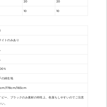
20
20
10
10
り
ワイトのみあり
し
し
00％
手の綿生地
6cm/178cm/183cm
イビー、ブラックのみ素材の特性上、色落ちしやすいのでご注意
さい。