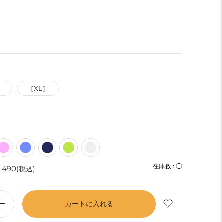
］
［XL］
］
通
在庫数 :
◯
1,490
(税込)
常
価
カートに入れる
格