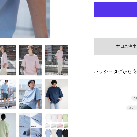
本日ご注文
カ
ハッシュタグから
ー
ト
に
Sh
商
Widt
品
を
追