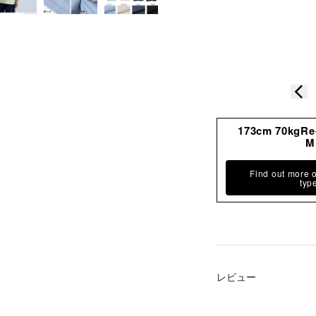
加
す
る
173cm 70kgR
M
Find out more 
typ
レビュー