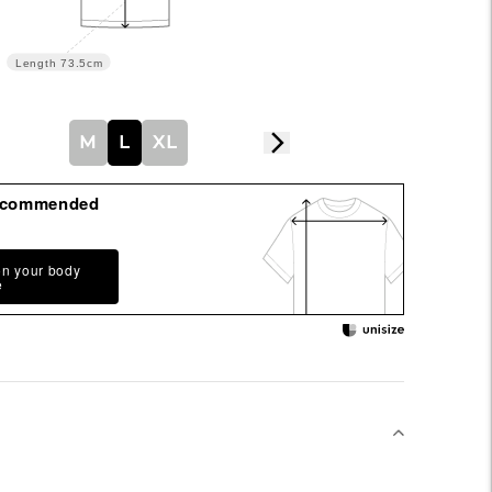
Length
73.5cm
M
L
XL
ecommended
on your body
e